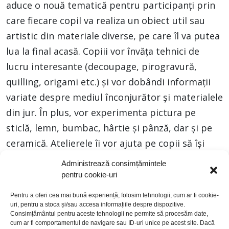
aduce o nouă tematică pentru participanți prin
care fiecare copil va realiza un obiect util sau
artistic din materiale diverse, pe care îl va putea
lua la final acasă. Copiii vor învăța tehnici de
lucru interesante (decoupage, pirogravură,
quilling, origami etc.) și vor dobândi informații
variate despre mediul înconjurător și materialele
din jur. În plus, vor experimenta pictura pe
sticlă, lemn, bumbac, hârtie şi pânză, dar și pe
ceramică. Atelierele îi vor ajuta pe copii să își
dezvolte atenția, abilitățile practice și imaginația,
Administrează consimțămintele
oferind totodată o alternativă artistică de
pentru cookie-uri
petrecere a timpului liber
Pentru a oferi cea mai bună experiență, folosim tehnologii, cum ar fi cookie-
uri, pentru a stoca și/sau accesa informațiile despre dispozitive.
Consimțământul pentru aceste tehnologii ne permite să procesăm date,
cum ar fi comportamentul de navigare sau ID-uri unice pe acest site. Dacă