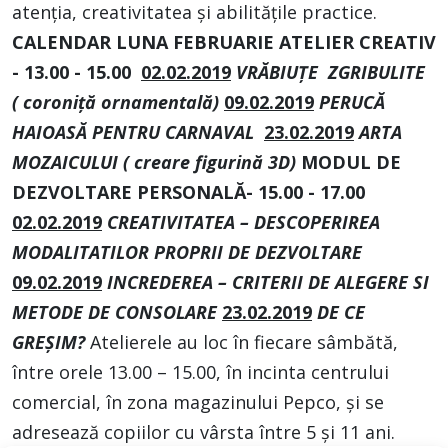
atenția, creativitatea și abilitățile practice.
CALENDAR LUNA FEBRUARIE
ATELIER CREATIV
- 13.00 - 15.00
02.02.2019
VRĂBIUȚE ZGRIBULITE
( coroniță ornamentală)
09.02.2019
PERUCĂ
HAIOASĂ PENTRU CARNAVAL
23.02.2019
ARTA
MOZAICULUI ( creare figurină 3D)
MODUL DE
DEZVOLTARE PERSONAL
Ă
- 15.00 - 17.00
02.02.2019
CREATIVITATEA – DESCOPERIREA
MODALITATILOR PROPRII DE DEZVOLTARE
09.02.2019
INCREDEREA – CRITERII DE ALEGERE SI
METODE DE CONSOLARE
23.02.2019
DE CE
GREȘIM?
Atelierele au loc în fiecare sâmbătă,
între orele 13.00 – 15.00, în incinta centrului
comercial, în zona magazinului Pepco, și se
adresează copiilor cu vârsta între 5 și 11 ani.