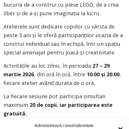
bucuria de a construi cu piese LEGO, de a crea
liber și de a-și pune imaginația la lucru.
Atelierele sunt dedicate copiilor cu vârsta de
peste 3 ani și le oferă participanților ocazia de a
construi individual sau în echipă, într-un spațiu
special amenajat pentru joacă și creativitate.
Activitățile au loc zilnic, în perioada
27 – 29
martie 2026
, din oră în oră, între
10:00 și 20:00
,
fiecare atelier având durata de o oră.
La fiecare sesiune pot participa simultan
maximum
20 de copii, iar participarea este
gratuită.
Administrează consimțămintele
Vă așteptăm la o experiență plină de imaginație,