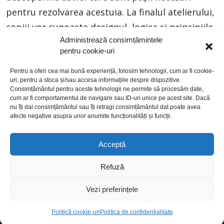
pentru rezolvarea acestuia. La finalul atelierului,
copiii vor cunoaște designul, logica și principiile
Administrează consimțămintele
de bază pentru rezolvarea cu succes a
pentru cookie-uri
misteriosului puzzle.
Pentru a oferi cea mai bună experiență, folosim tehnologii, cum ar fi cookie-
uri, pentru a stoca și/sau accesa informațiile despre dispozitive.
Consimțământul pentru aceste tehnologii ne permite să procesăm date,
cum ar fi comportamentul de navigare sau ID-uri unice pe acest site. Dacă
nu îți dai consimțământul sau îți retragi consimțământul dat poate avea
afecte negative asupra unor anumite funcționalități și funcții.
Acceptă
politică de cookies
politică de confidențialitate
Refuză
termeni și condiții
© 2026 Toate drepturile rezervate. Argo Real Estate
Vezi preferințele
Opportunities Fund (AREOF)
Politică cookie-uri
Politica de confidentialitate