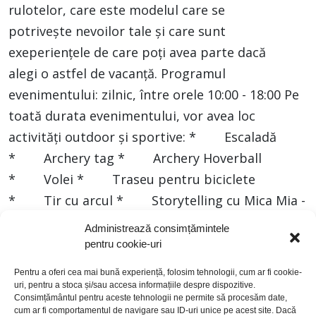
rulotelor, care este modelul care se
potrivește nevoilor tale și care sunt
exeperiențele de care poți avea parte dacă
alegi o astfel de vacanță. Programul
evenimentului: zilnic, între orele 10:00 - 18:00 Pe
toată durata evenimentului, vor avea loc
activități outdoor și sportive: * Escaladă
* Archery tag * Archery Hoverball
* Volei * Traseu pentru biciclete
* Tir cu arcul * Storytelling cu Mica Mia -
duminică, între orele 16:00 - 18:00 Parteneri:
Administrează consimțămintele
Decathlon Suceava - partener principal,
pentru cookie-uri
Mobexpert, Carrefour, Leroy Merlin Suceava.
Pentru a oferi cea mai bună experiență, folosim tehnologii, cum ar fi cookie-
uri, pentru a stoca și/sau accesa informațiile despre dispozitive.
Consimțământul pentru aceste tehnologii ne permite să procesăm date,
cum ar fi comportamentul de navigare sau ID-uri unice pe acest site. Dacă