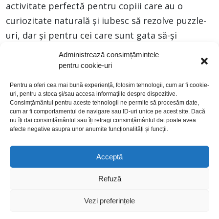
activitate perfectă pentru copiii care au o
curiozitate naturală și iubesc să rezolve puzzle-
uri, dar și pentru cei care sunt gata să-și
antreneze mintea și răbdarea răsucind și
Administrează consimțămintele
rearanjând cuburi. . Locurile sunt limitate! Nu
pentru cookie-uri
uitați să vă programați! ?
Pentru a oferi cea mai bună experiență, folosim tehnologii, cum ar fi cookie-
uri, pentru a stoca și/sau accesa informațiile despre dispozitive.
Consimțământul pentru aceste tehnologii ne permite să procesăm date,
cum ar fi comportamentul de navigare sau ID-uri unice pe acest site. Dacă
nu îți dai consimțământul sau îți retragi consimțământul dat poate avea
afecte negative asupra unor anumite funcționalități și funcții.
Acceptă
politică de cookies
politică de confidențialitate
Refuză
termeni și condiții
© 2026 Toate drepturile rezervate. Argo Real Estate
Vezi preferințele
Opportunities Fund (AREOF)