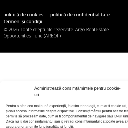
politică de cookies
politică de confidențialitate
termeni și condiții
© 2026 Toate drepturile rezervate. Argo Real Estate
Opportunities Fund (AREOF)
Administrează consimțămintele pentru cookie-
uri
Pentru a oferi cea mai bună experiență, folosim tehnologii, cum ar fi cookie-uri,
și/sau accesa informațiile despre dispozitive. Consimțământul pentru aceste te
permite să procesăm date, cum ar fi comportamentul de navigare sau ID-uri unic
Dacă nu îți dai consimțământul sau îți retragi consimțământul dat poate avea a
asupra unor anumite funcționalități și funcții.