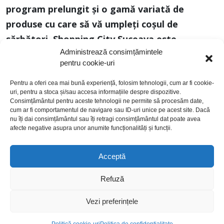
program prelungit şi o gamă variată de
produse cu care să vă umpleți coşul de
sărbători, Shopping City Suceava este
Administrează consimțămintele
destinația ideală pentru cumpărăturile de
pentru cookie-uri
sărbători pentru întreaga familie!
Pentru a oferi cea mai bună experiență, folosim tehnologii, cum ar fi cookie-
uri, pentru a stoca și/sau accesa informațiile despre dispozitive.
Consimțământul pentru aceste tehnologii ne permite să procesăm date,
cum ar fi comportamentul de navigare sau ID-uri unice pe acest site. Dacă
nu îți dai consimțământul sau îți retragi consimțământul dat poate avea
afecte negative asupra unor anumite funcționalități și funcții.
Acceptă
politică de cookies
politică de confidențialitate
Refuză
termeni și condiții
© 2026 Toate drepturile rezervate. Argo Real Estate
Vezi preferințele
Opportunities Fund (AREOF)