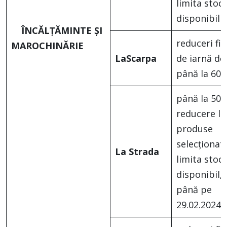
limita stocu
disponibil
ÎNCĂLȚĂMINTE ȘI
reduceri fin
MAROCHINĂRIE
LaScarpa
de iarnă de
până la 60
până la 50
reducere la
produse
selecționate
La Strada
limita stocu
disponibil,
până pe
29.02.2024