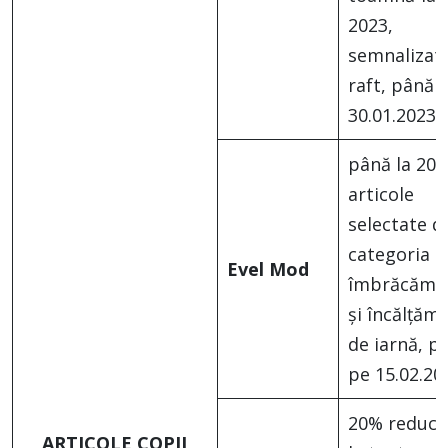
2023,
semnalizate
raft, până 
30.01.2023
până la 20%
articole
selectate d
categoria
Evel Mod
îmbrăcămi
și încălțăm
de iarnă, p
pe 15.02.20
20% reduce
ARTICOLE COPII