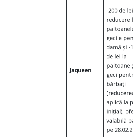
-200 de lei
reducere la
paltoanele 
gecile pent
damă și -10
de lei la
paltoane și
Jaqueen
geci pentru
bărbați
(reducerea 
aplică la pr
inițial), ofe
valabilă pâ
pe 28.02.20