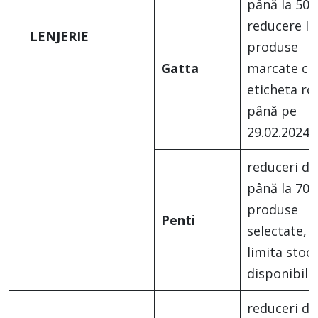
până la 50
reducere la
LENJERIE
produse
Gatta
marcate cu
eticheta roș
până pe
29.02.2024
reduceri de
până la 70%
produse
Penti
selectate, î
limita stocu
disponibil
reduceri de