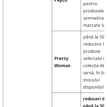
Pepco
pentru
produsele
semnalizate
marcate la 
până la 50
reducere la
produse
Pretty
selectate d
Woman
colecția de
iarnă, în li
stocului
disponibil
reduceri d
până la 50