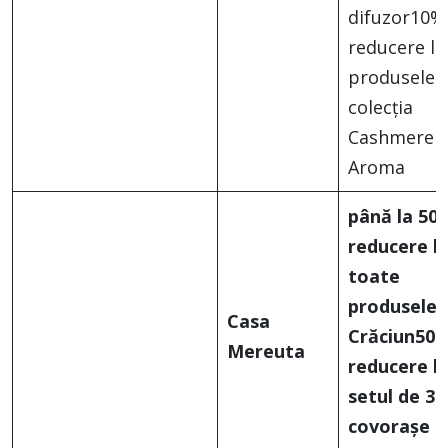
difuzor10%
reducere la
produsele 
colecția
Cashmere
Aroma
până la 50
reducere l
toate
produsele 
Casa
Crăciun
50
Mereuta
reducere l
setul de 3
covorașe d