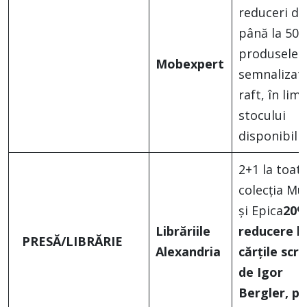
reduceri de
până la 50%
produsele
Mobexpert
semnalizate
raft, în limi
stocului
disponibil
2+1 la toat
colecția Mu
și Epica
20
Librăriile
reducere l
PRESĂ/LIBRĂRIE
Alexandria
cărțile scri
de Igor
Bergler, p