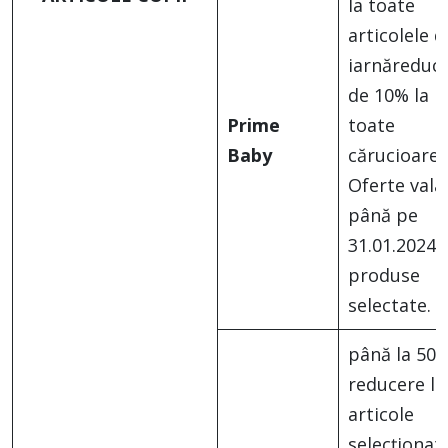
la toate
articolele d
iarnăreduc
de 10% la
Prime
toate
Baby
cărucioarel
Oferte vala
până pe
31.01.2024, 
produse
selectate.
până la 50
reducere la
articole
selecționate