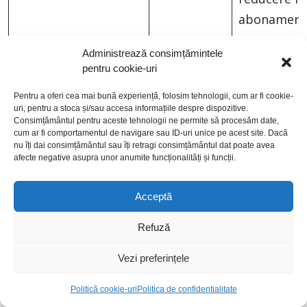
abonament
Fun 11 și F
Administrează consimțămintele
pentru cookie-uri
la
achiziționa
Pentru a oferi cea mai bună experiență, folosim tehnologii, cum ar fi cookie-
uri, pentru a stoca și/sau accesa informațiile despre dispozitive.
unui
Consimțământul pentru aceste tehnologii ne permite să procesăm date,
abonament
cum ar fi comportamentul de navigare sau ID-uri unice pe acest site. Dacă
nu îți dai consimțământul sau îți retragi consimțământul dat poate avea
Telekom
Nelimitat 5
afecte negative asupra unor anumite funcționalități și funcții.
primești u
Samsung A
Acceptă
cu doar 32
Refuză
lei/lună
Vezi preferințele
*Procentele de reducere sunt stabilite de fiecare
Politică cookie-uri
Politica de confidentialitate
magazin, nu se aplică la toate produsele din