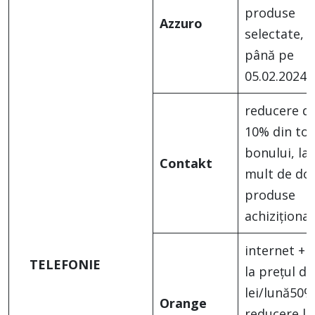
produse
Azzuro
selectate,
până pe
05.02.2024
reducere d
10% din tot
bonului, la
Contakt
mult de do
produse
achiziționa
internet + 
TELEFONIE
la prețul de
lei/lună50%
Orange
reducere la