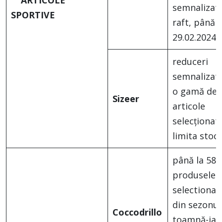
ARTICOLE
semnalizate
SPORTIVE
raft, până 
29.02.2024
reduceri
semnalizate
o gamă de
Sizeer
articole
selecționate
limita stocu
până la 58%
produsele
selectionat
din sezonul
Coccodrillo
toamnă-iar