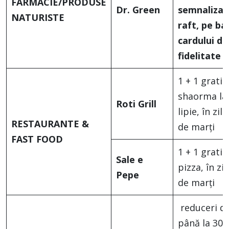
FARMACIE/PRODUSE
Dr. Green
semnalizat
NATURISTE
raft, pe ba
cardului de
fidelitate
1 + 1 gratis
shaorma la
Roti Grill
lipie, în zile
RESTAURANTE &
de marți
FAST FOOD
1 + 1 gratis
Sale e
pizza, în zil
Pepe
de marți
reduceri d
până la 30%