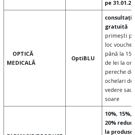
pe 31.01.20
consultați
gratuită
primești p
loc voucher
OPTICĂ
până la 150
OptiBLU
MEDICALĂ
de lei la ori
pereche de
ochelari de
vedere sau
soare
10%, 15%,
20% reduc
la produse