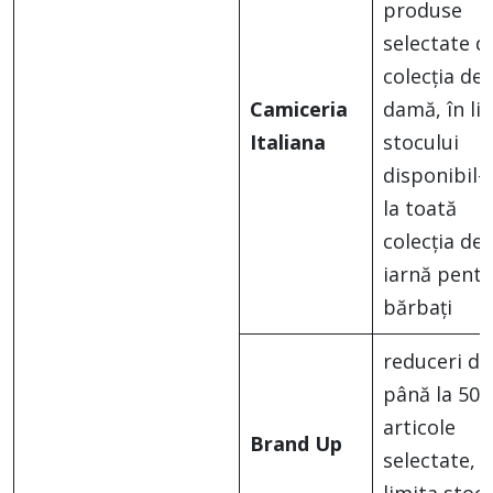
produse
selectate d
colecția de
Camiceria
damă, în li
Italiana
stocului
disponibil-
la toată
colecția de
iarnă pentr
bărbați
reduceri de
până la 50%
articole
Brand Up
selectate, î