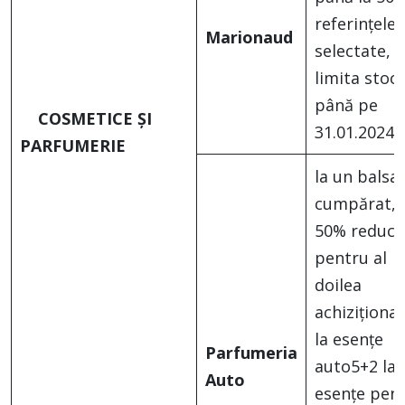
referințele
Marionaud
selectate, î
limita stocu
până pe
COSMETICE ȘI
31.01.2024
PARFUMERIE
la un bals
cumpărat, 
50% reduce
pentru al
doilea
achiziționa
la esențe
Parfumeria
auto5+2 la
Auto
esențe pen