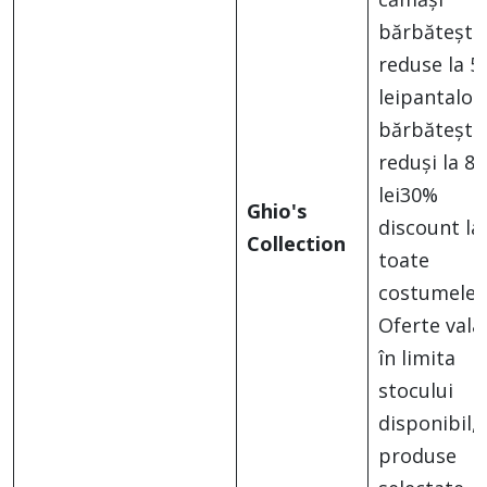
bărbătești
reduse la 5
leipantalon
bărbătești
reduși la 80
lei30%
Ghio's
discount la
Collection
toate
costumele
Oferte vala
în limita
stocului
disponibil, 
produse