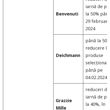
iarnă de pâ
Benvenuti
la 50% pân
29 februari
2024
până la 50
reducere la
Deichmann
produse
selecționat
până pe
04.02.2024
reduceri de
iarnă de pâ
Grazzie
la 40%, în
Mille