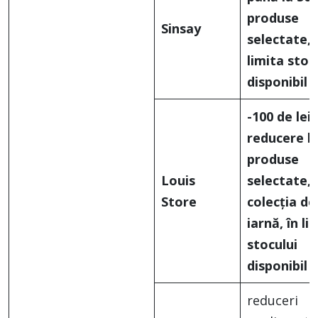
produse
Sinsay
selectate, 
limita stoc
disponibil
-100 de lei
reducere l
produse
Louis
selectate, 
Store
colecția de
iarnă,
în li
stocului
disponibil
reduceri