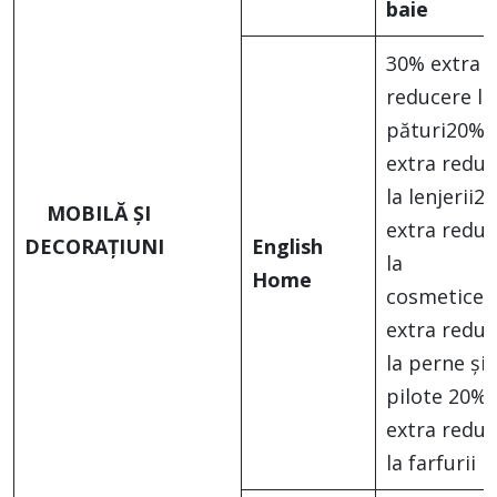
baie
30% extra
reducere la
pături20%
extra reduc
la lenjerii2
MOBILĂ ȘI
extra reduc
DECORAȚIUNI
English
la
Home
cosmetice
extra reduc
la perne și
pilote 20%
extra reduc
la farfurii