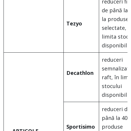
reduceri fin
de până la
la produse
Tezyo
selectate, î
limita stocu
disponibil
reduceri
semnalizate
Decathlon
raft, în limi
stocului
disponibil
reduceri de
până la 40%
Sportisimo
produse