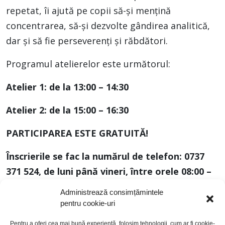
repetat, îi ajută pe copii să-și mențină
concentrarea, să-și dezvolte gândirea analitică,
dar și să fie perseverenți și răbdători.
Programul atelierelor este următorul:
Atelier 1: de la 13:00 – 14:30
Atelier 2: de la 15:00 – 16:30
PARTICIPAREA ESTE GRATUITĂ!
Înscrierile se fac la numărul de telefon:
0737
371 524
, de luni până vineri, între orele 08:00 –
17:00. Dată limită înscrieri: 29 septembrie 2023.
Administrează consimțămintele
pentru cookie-uri
La un atelier pot participa maximum 15 copii.
Pentru a oferi cea mai bună experiență, folosim tehnologii, cum ar fi cookie-