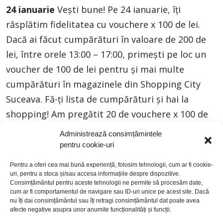
24 ianuarie
Vești bune! Pe 24 ianuarie, îți
răsplătim fidelitatea cu vouchere x 100 de lei.
Dacă ai făcut cumpărături în valoare de 200 de
lei, între orele 13:00 – 17:00, primești pe loc un
voucher de 100 de lei pentru și mai multe
cumpărături în magazinele din Shopping City
Suceava. Fă-ți lista de cumpărături și hai la
shopping! Am pregătit 20 de vouchere x 100 de
lei și reduceri cum nu s-au mai văzut.
Detalii în
Administrează consimțămintele
Regulament:
SCS Regulament campanie 24
pentru cookie-uri
ianuarie
Pentru a oferi cea mai bună experiență, folosim tehnologii, cum ar fi cookie-
uri, pentru a stoca și/sau accesa informațiile despre dispozitive.
Consimțământul pentru aceste tehnologii ne permite să procesăm date,
cum ar fi comportamentul de navigare sau ID-uri unice pe acest site. Dacă
nu îți dai consimțământul sau îți retragi consimțământul dat poate avea
afecte negative asupra unor anumite funcționalități și funcții.