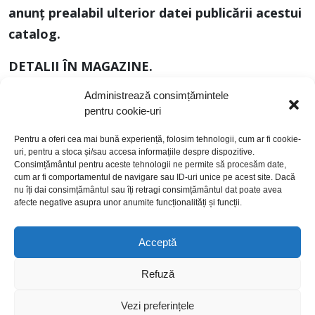
anunț
prealabil ulterior datei publicării acestui
catalog.
DETALII ÎN MAGAZINE.
Administrează consimțămintele
Te așteptăm la Shopping City Suceava pentru
pentru cookie-uri
a descoperi toate reducerile verii!
Pentru a oferi cea mai bună experiență, folosim tehnologii, cum ar fi cookie-
uri, pentru a stoca și/sau accesa informațiile despre dispozitive.
Consimțământul pentru aceste tehnologii ne permite să procesăm date,
cum ar fi comportamentul de navigare sau ID-uri unice pe acest site. Dacă
nu îți dai consimțământul sau îți retragi consimțământul dat poate avea
afecte negative asupra unor anumite funcționalități și funcții.
Acceptă
politică de cookies
politică de confidențialitate
Refuză
termeni și condiții
© 2026 Toate drepturile rezervate. Argo Real Estate
Vezi preferințele
Opportunities Fund (AREOF)