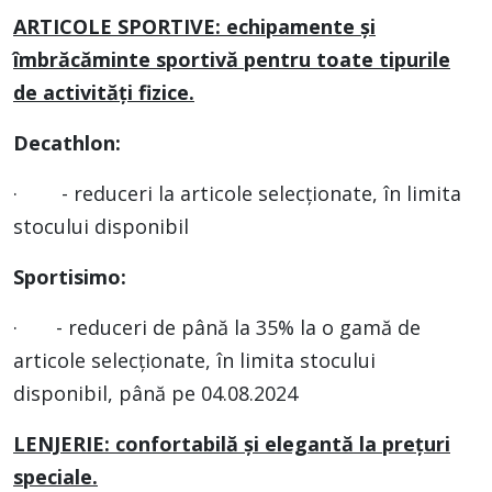
ARTICOLE SPORTIVE: echipamente și
îmbrăcăminte sportivă pentru toate tipurile
de activități fizice.
Decathlon:
· - reduceri la articole selecționate, în limita
stocului disponibil
Sportisimo:
· - reduceri de până la 35% la o gamă de
articole selecționate, în limita stocului
disponibil, până pe 04.08.2024
LENJERIE: confortabilă și elegantă la prețuri
speciale.