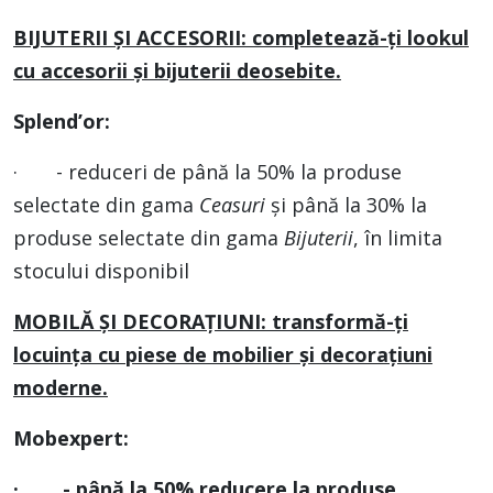
BIJUTERII ȘI ACCESORII: completează-ți lookul
cu accesorii și bijuterii deosebite.
Splend’or:
· - reduceri de până la 50% la produse
selectate din gama
Ceasuri
și până la 30% la
produse selectate din gama
Bijuterii
, în limita
stocului disponibil
MOBILĂ ȘI DECORAȚIUNI: transformă-ți
locuința cu piese de mobilier și decorațiuni
moderne.
Mobexpert:
· -
până la 50% reducere la produse