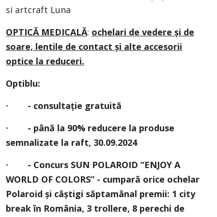
si artcraft Luna
OPTICĂ MEDICALĂ
:
ochelari de vedere și de
soare, lentile de contact și alte accesorii
optice la reduceri.
Optiblu:
· -
consultație gratuită
· -
până la 90% reducere la produse
semnalizate la raft, 30.09.2024
· -
Concurs SUN POLAROID “ENJOY A
WORLD OF COLORS” - cumpară orice ochelar
Polaroid și câștigi săptamânal premii: 1 city
break în România, 3 trollere, 8 perechi de