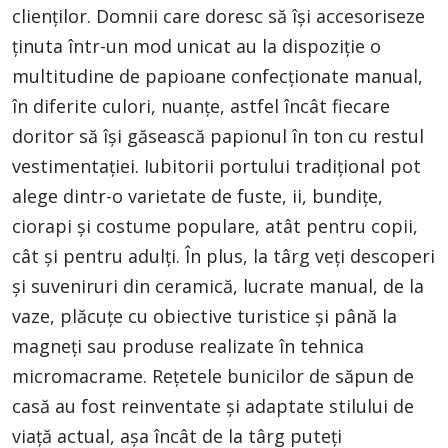
clienților. Domnii care doresc să își accesoriseze
ținuta într-un mod unicat au la dispoziție o
multitudine de papioane confecționate manual,
în diferite culori, nuanțe, astfel încât fiecare
doritor să își găsească papionul în ton cu restul
vestimentației. Iubitorii portului tradițional pot
alege dintr-o varietate de fuste, ii, bundițe,
ciorapi și costume populare, atât pentru copii,
cât și pentru adulți. În plus, la târg veți descoperi
și suveniruri din ceramică, lucrate manual, de la
vaze, plăcuțe cu obiective turistice și până la
magneți sau produse realizate în tehnica
micromacrame. Rețetele bunicilor de săpun de
casă au fost reinventate și adaptate stilului de
viață actual, așa încât de la târg puteți