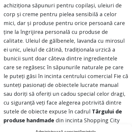
achiziționa săpunuri pentru copilași, uleiuri de
corp și creme pentru pielea sensibilă a celor
mici, dar și produse pentru orice persoană care
ține la îngrijirea personală cu produse de
calitate. Uleiul de gălbenele, lavanda cu mirosul
ei unic, uleiul de cătină, tradiționala urzică a
bunicii sunt doar câteva dintre ingredientele
care se regăsesc în săpunurile naturale pe care
le puteți găsi în incinta centrului comercial Fie că
sunteţi pasionaţi de obiectele lucrate manual
sau doriţi să oferiţi un cadou special celor dragi,
cu siguranţă veţi face alegerea potrivită dintre
sutele de obiecte expuse în cadrul
Târgului de
produse handmade
din incinta Shopping City
Suceava.
Calendar:
11 – 13 ianuarie
01 – 03
Administrează consimțămintele