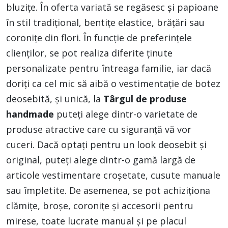
bluzițe. În oferta variată se regăsesc și papioane
în stil tradițional, bentițe elastice, brățări sau
coronițe din flori. În funcție de preferințele
clienților, se pot realiza diferite ținute
personalizate pentru întreaga familie, iar dacă
doriți ca cel mic să aibă o vestimentație de botez
deosebită, și unică, la
Târgul de produse
handmade
puteți alege dintr-o varietate de
produse atractive care cu siguranță vă vor
cuceri. Dacă optați pentru un look deosebit și
original, puteți alege dintr-o gamă largă de
articole vestimentare croșetate, cusute manuale
sau împletite. De asemenea, se pot achiziționa
clămițe, broșe, coronițe și accesorii pentru
mirese, toate lucrate manual și pe placul