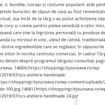
e, ii, bundițe, ciorapi și costume populare, atât pent
ețetele bunicilor de săpun de casă au fost reinventat
 actual, așa încât de la târg s-au putut achiziționa s
 de corp și creme pentru pielea sensibilă a celor mici
oană care ține la îngrijirea personală cu produse de 
anda cu mirosul ei unic, uleiul de cătină, tradiționala
 dintre ingredientele care se regăsesc în săpunurile
 pe viitor în incinta centrului comercial, în cadrul T
u detalii despre programul târgului consultaţi pag
uceava. 14684|https://shoppingcitysuceava.ro/wp-
/2019/07/scs-ateliere-handmade-
ttps://shoppingcitysuceava.ro/wp-content/uploads/
de-100.jpg,14681|https://shoppingcitysuceava.ro/w
/2019/07/scs-ateliere-handmade-24.jpg