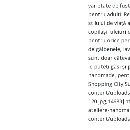
varietate de fust
pentru adulți. R
stilului de viață
copilași, uleiuri
pentru orice pers
de gălbenele, lav
sunt doar câteva
le puteți găsi şi
handmade, pentr
Shopping City S
content/uploads
120.jpg,14683|h
ateliere-handma
content/uploads