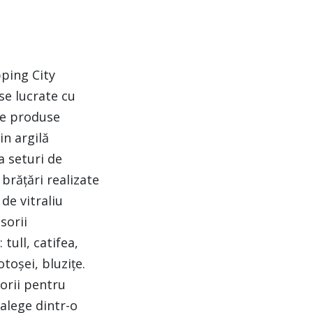
pping City
se lucrate cu
 de produse
in argilă
a seturi de
 brățări realizate
 de vitraliu
sorii
tull, catifea,
otoșei, bluzițe.
orii pentru
 alege dintr-o