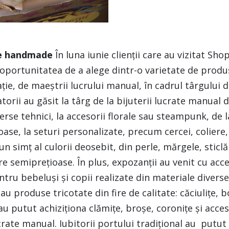
se handmade
În luna iunie clienții care au vizitat Sho
oportunitatea de a alege dintr-o varietate de produ
rație, de maeștrii lucrului manual, în cadrul târgului
orii au găsit la târg de la bijuterii lucrate manual d
erse tehnici, la accesorii florale sau steampunk, de l
ase, la seturi personalizate, precum cercei, coliere,
un simț al culorii deosebit, din perle, mărgele, sticlă
re semiprețioase. În plus, expozanții au venit cu acce
ru bebeluși și copii realizate din materiale diverse: 
au produse tricotate din fire de calitate: căciulițe, b
u putut achiziționa clămițe, broșe, coronițe și acces
rate manual. Iubitorii portului tradițional au putut