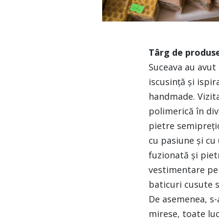
Târg de produ
Suceava au avut 
iscusință și ispi
handmade. Vizitat
polimerică în div
pietre semiprețio
cu pasiune și cu 
fuzionată și piet
vestimentare pent
baticuri cusute s
De asemenea, s-a
mirese, toate luc