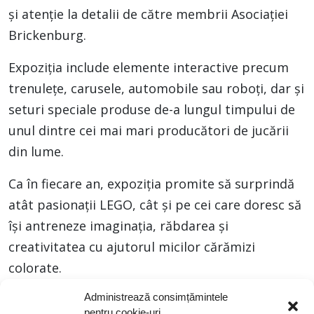
și atenție la detalii de către membrii Asociației
Brickenburg.
Expoziția include elemente interactive precum
trenulețe, carusele, automobile sau roboți, dar și
seturi speciale produse de-a lungul timpului de
unul dintre cei mai mari producători de jucării
din lume.
Ca în fiecare an, expoziția promite să surprindă
atât pasionații LEGO, cât și pe cei care doresc să
își antreneze imaginația, răbdarea și
creativitatea cu ajutorul micilor cărămizi
colorate.
Administrează consimțămintele
Vă așteptăm să descoperiți un univers
pentru cookie-uri