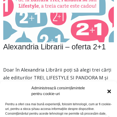
Alexandria Librarii – oferta 2+1
Doar în Alexandria Librării poţi să alegi trei cărţi
ale editurilor TREI, LIFESTYLE SI PANDORA M şi
să plăteşti doar două. Noi îţi facem codou una
Administrează consimțămintele
dintre acestea. Te aşteptăm cu drag. Dacă nu
pentru cookie-uri
citeşti la timp, înţelegi prea târziu!
Pentru a oferi cea mai bună experiență, folosim tehnologii, cum ar fi cookie-
uri, pentru a stoca și/sau accesa informațiile despre dispozitive.
Consimțământul pentru aceste tehnologii ne permite să procesăm date,