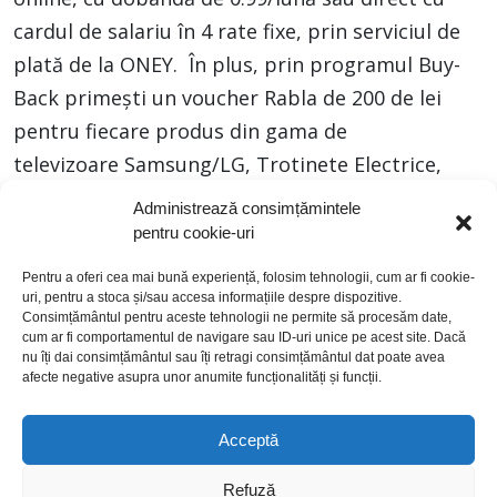
cardul de salariu în 4 rate fixe, prin serviciul de
plată de la ONEY. În plus, prin programul Buy-
Back primești un voucher Rabla de 200 de lei
pentru fiecare produs din gama de
televizoare Samsung/LG, Trotinete Electrice,
Electrocasince mari și Aparate de
Administrează consimțămintele
aer condiționat. Vino în magazinul Flanco, din
pentru cookie-uri
Shopping City Suceava!
Pentru a oferi cea mai bună experiență, folosim tehnologii, cum ar fi cookie-
uri, pentru a stoca și/sau accesa informațiile despre dispozitive.
Consimțământul pentru aceste tehnologii ne permite să procesăm date,
cum ar fi comportamentul de navigare sau ID-uri unice pe acest site. Dacă
nu îți dai consimțământul sau îți retragi consimțământul dat poate avea
afecte negative asupra unor anumite funcționalități și funcții.
Acceptă
politică de cookies
politică de confidențialitate
Refuză