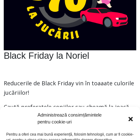
Black Friday la Noriel
Reducerile de Black Friday vin în toaaate culorile
jucăriilor!
Caută preferatele copiilor sau cheamă la joacă
Administrează consimțămintele
invitați-surpriză, între 2 și 17 noiembrie în
pentru cookie-uri
magazinele Noriel!
Pentru a oferi cea mai bună experiență, folosim tehnologii, cum ar fi cookie-