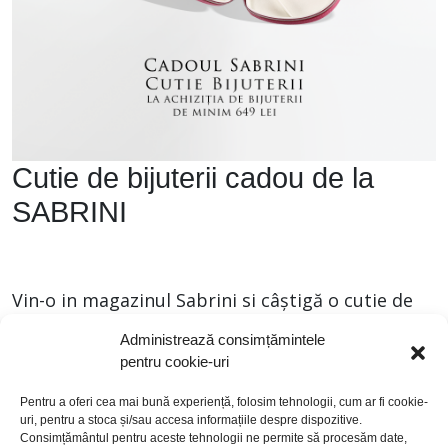
Cutie de bijuterii cadou de la
SABRINI
Vin-o in magazinul Sabrini si câștigă o cutie de
bijuterii cadou la cumpărături mai mari de 649
Administrează consimțămintele
de lei. Te așteptăm în magazinele Sabrini să
pentru cookie-uri
sărbătorim împreună luna iubirii.
Pentru a oferi cea mai bună experiență, folosim tehnologii, cum ar fi cookie-
uri, pentru a stoca și/sau accesa informațiile despre dispozitive.
Consimțământul pentru aceste tehnologii ne permite să procesăm date,