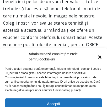
beneficiezi pe loc de un voucher valoric, tot ce
trebuie să faci este să aduci telefonul smart de
care nu mai ai nevoie, în magazinele noastre.
Colegii noștri vor evalua starea tehnică și
estetică a acestuia, urmând să ți-se ofere un
voucher conform telefonului smart adus. Aceste
vouchere pot fi folosite imediat, pentru ORICE
PRODUS ELECTRONIC din magazinul Flanco,
Administrează consimțămintele
astfel contribuind la o economie circulară și la
pentru cookie-uri
protejarea mediului. Hai în magazin!
Pentru a oferi cea mai bună experiență, folosim tehnologii, cum ar fi cookie-
uri, pentru a stoca și/sau accesa informațiile despre dispozitive.
Consimțământul pentru aceste tehnologii ne permite să procesăm date,
cum ar fi comportamentul de navigare sau ID-uri unice pe acest site. Dacă
nu îți dai consimțământul sau îți retragi consimțământul dat poate avea
afecte negative asupra unor anumite funcționalități și funcții.
Acceptă