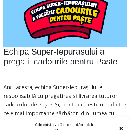
Echipa Super-Iepurasului a
pregatit cadourile pentru Paste
Anul acesta, echipa Super-Iepurașului e
responsabilă cu pregatirea si livrarea tuturor
cadourilor de Paște! Și, pentru că este una dintre
cele mai importante sărbători din Lumea cu
Imaginație, in magazinele Noriel gasesti reduceri
Administrează consimțămintele