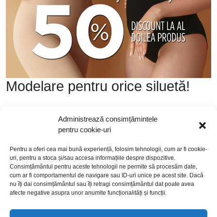
Modelare pentru orice siluetă!
Administrează consimțămintele
Cumperi două produse și primești 50%
pentru cookie-uri
DISCOUNT la al doilea produs.
Pentru a oferi cea mai bună experiență, folosim tehnologii, cum ar fi cookie-
uri, pentru a stoca și/sau accesa informațiile despre dispozitive.
Consimțământul pentru aceste tehnologii ne permite să procesăm date,
cum ar fi comportamentul de navigare sau ID-uri unice pe acest site. Dacă
nu îți dai consimțământul sau îți retragi consimțământul dat poate avea
afecte negative asupra unor anumite funcționalități și funcții.