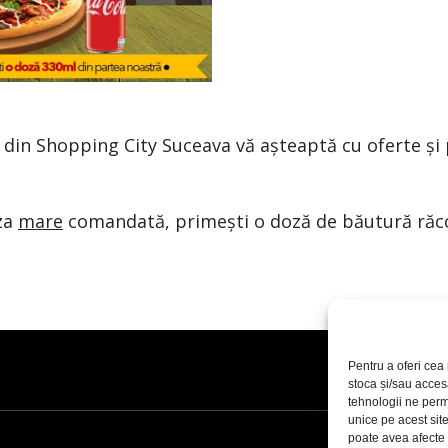
ll din Shopping City Suceava vă așteaptă cu oferte ș
za
mare
comandată, primești o doză de băutură răco
Pentru a oferi cea 
stoca și/sau acces
tehnologii ne perm
unice pe acest sit
poate avea afecte n