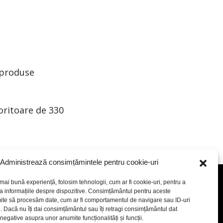
i produse
ritoare de 330
Administrează consimțămintele pentru cookie-uri
mai bună experiență, folosim tehnologii, cum ar fi cookie-uri, pentru a
a informațiile despre dispozitive. Consimțământul pentru aceste
ite să procesăm date, cum ar fi comportamentul de navigare sau ID-uri
e. Dacă nu îți dai consimțământul sau îți retragi consimțământul dat
egative asupra unor anumite funcționalități și funcții.