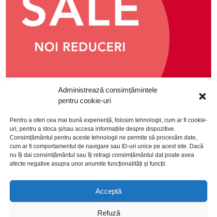
Orsay – până la 50% reducere
Administrează consimțămintele
pentru cookie-uri
Pentru a oferi cea mai bună experiență, folosim tehnologii, cum ar fi cookie-
uri, pentru a stoca și/sau accesa informațiile despre dispozitive.
Consimțământul pentru aceste tehnologii ne permite să procesăm date,
cum ar fi comportamentul de navigare sau ID-uri unice pe acest site. Dacă
nu îți dai consimțământul sau îți retragi consimțământul dat poate avea
afecte negative asupra unor anumite funcționalități și funcții.
Acceptă
politică de cookies
politică de confidențialitate
Refuză
termeni și condiții