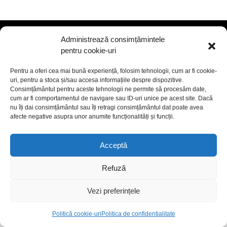
Administrează consimțămintele
pentru cookie-uri
Pentru a oferi cea mai bună experiență, folosim tehnologii, cum ar fi cookie-
uri, pentru a stoca și/sau accesa informațiile despre dispozitive.
politică de cookies
politică de confidențialitate
Consimțământul pentru aceste tehnologii ne permite să procesăm date,
termeni și condiții
cum ar fi comportamentul de navigare sau ID-uri unice pe acest site. Dacă
© 2026 Toate drepturile rezervate. Argo Real Estate
nu îți dai consimțământul sau îți retragi consimțământul dat poate avea
afecte negative asupra unor anumite funcționalități și funcții.
Opportunities Fund (AREOF)
Acceptă
Refuză
Vezi preferințele
Politică cookie-uri
Politica de confidentialitate