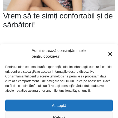
Vrem să te simți confortabil și de
sărbători!
Sofiaman îți oferă 20% discount la produsele
Administrează consimțămintele
selecționate din bambus și modal. Cumpără
pentru cookie-uri
pentru tine și ai tăi în perioada 18-24 aprilie.
Pentru a oferi cea mai bună experiență, folosim tehnologii, cum ar fi cookie-
uri, pentru a stoca și/sau accesa informațiile despre dispozitive.
Consimțământul pentru aceste tehnologii ne permite să procesăm date,
cum ar fi comportamentul de navigare sau ID-uri unice pe acest site. Dacă
nu îți dai consimțământul sau îți retragi consimțământul dat poate avea
afecte negative asupra unor anumite funcționalități și funcții.
Acceptă
politică de cookies
politică de confidențialitate
Refuză