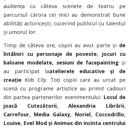
audiența cu câteva scenete de teatru pe
parcursul cărora cei mici au demonstrat bune
abilități actoricești, cucerind publicul cu talentul
și umorul lor.
Timp de câteva ore, copiii au avut parte și
de
întâlniri cu personaje de poveste, jocuri cu
baloane modelate, sesiuni de facepainting
și
au participat la
atelierele educative și de
creație
Kids City
.
Toți copiii care au urcat pe
scenă cu programe artistice au primit cadouri
din partea partenerilor evenimentului:
Locul de
joacă Cutezătorii, Alexandria Librării,
Carrefour, Media Galaxy, Noriel, Coccodrillo,
Louise, Evel Mod și Animax din incinta centrului