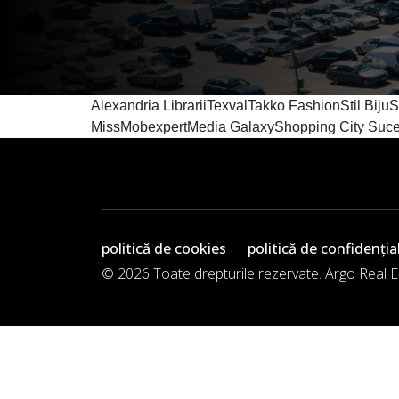
Alexandria LibrariiTexvalTakko FashionStil Bi
MissMobexpertMedia GalaxyShopping City Suc
politică de cookies
politică de confidenția
© 2026 Toate drepturile rezervate. Argo Real 