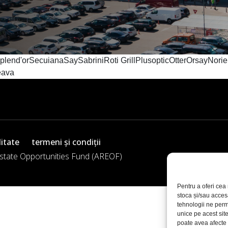
juSplend'orSecuianaSaySabriniRoti GrillPlusopticOtterOrsayNo
eava
litate
termeni și condiții
Estate Opportunities Fund (AREOF)
Pentru a oferi cea 
stoca și/sau acces
tehnologii ne perm
unice pe acest sit
poate avea afecte n