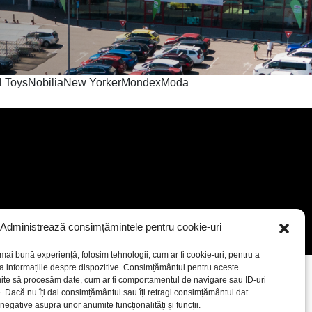
riel ToysNobiliaNew YorkerMondexModa
Administrează consimțămintele pentru cookie-uri
mai bună experiență, folosim tehnologii, cum ar fi cookie-uri, pentru a
a informațiile despre dispozitive. Consimțământul pentru aceste
ite să procesăm date, cum ar fi comportamentul de navigare sau ID-uri
e. Dacă nu îți dai consimțământul sau îți retragi consimțământul dat
egative asupra unor anumite funcționalități și funcții.